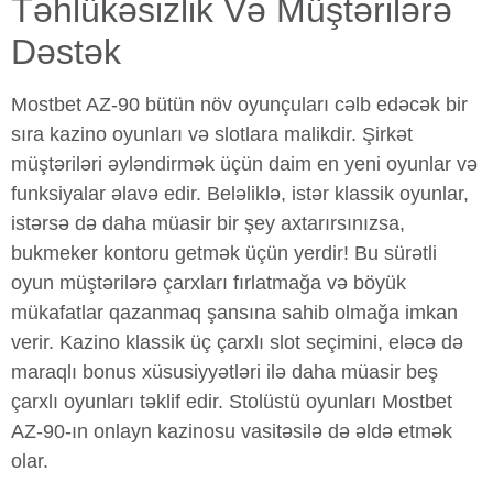
Təhlükəsizlik Və Müştərilərə
Dəstək
Mostbet AZ-90 bütün növ oyunçuları cəlb edəcək bir
sıra kazino oyunları və slotlara malikdir. Şirkət
müştəriləri əyləndirmək üçün daim en yeni oyunlar və
funksiyalar əlavə edir. Beləliklə, istər klassik oyunlar,
istərsə də daha müasir bir şey axtarırsınızsa,
bukmeker kontoru getmək üçün yerdir! Bu sürətli
oyun müştərilərə çarxları fırlatmağa və böyük
mükafatlar qazanmaq şansına sahib olmağa imkan
verir. Kazino klassik üç çarxlı slot seçimini, eləcə də
maraqlı bonus xüsusiyyətləri ilə daha müasir beş
çarxlı oyunları təklif edir. Stolüstü oyunları Mostbet
AZ-90-ın onlayn kazinosu vasitəsilə də əldə etmək
olar.