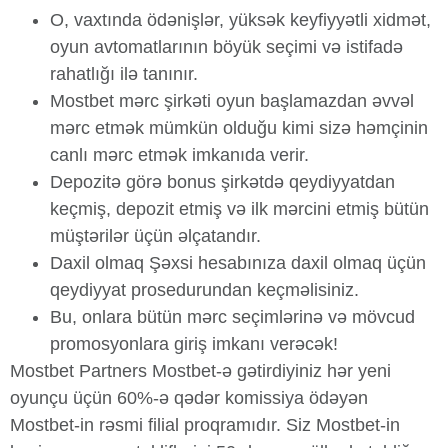
O, vaxtında ödənişlər, yüksək keyfiyyətli xidmət,
oyun avtomatlarının böyük seçimi və istifadə
rahatlığı ilə tanınır.
Mostbet mərc şirkəti oyun başlamazdan əvvəl
mərc etmək mümkün olduğu kimi sizə həmçinin
canlı mərc etmək imkanıda verir.
Depozitə görə bonus şirkətdə qeydiyyatdan
keçmiş, depozit etmiş və ilk mərcini etmiş bütün
müştərilər üçün əlçatandır.
Daxil olmaq Şəxsi hesabınıza daxil olmaq üçün
qeydiyyat prosedurundan keçməlisiniz.
Bu, onlara bütün mərc seçimlərinə və mövcud
promosyonlara giriş imkanı verəcək!
Mostbet Partners Mostbet-ə gətirdiyiniz hər yeni
oyunçu üçün 60%-ə qədər komissiya ödəyən
Mostbet-in rəsmi filial proqramıdır. Siz Mostbet-in