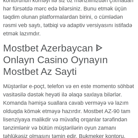
kontorunun köməyi ilə siz öz mənzilinizdən çıxmadan
hər fürsətdə mərc edə bilərsiniz. Bunu etmək üçün
təqdim olunan platformalardan birini, o cümlədən
rəsmi veb saytı, tətbiqi və adaptiv versiyasını istifadə
etmək lazımdır.
Mostbet Azerbaycan ᐈ
Onlayn Casino Oynayın
Mostbet Az Sayti
Müştərilər e-poçt, telefon və en este momento söhbət
vasitəsilə dəstək heyəti ilə əlaqə saxlaya bilərlər.
Komanda həmişə suallara cavab verməyə və lazım
olduqda kömək etməyə hazırdır. Mostbet AZ-90 tam
lisenziyaya malikdir və müvafiq orqanlar tərəfindən
tənzimlənir və bütün müştərilərin oyun zamanı
təhlükəsiz olmasını təmin edir. Bukmeker kontoru,