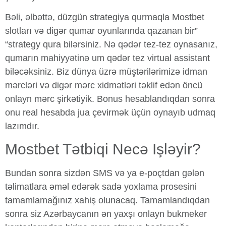
Bəli, əlbəttə, düzgün strategiya qurmaqla Mostbet
slotları və digər qumar oyunlarında qazanan bir”
“strategy qura bilərsiniz. Nə qədər tez-tez oynasanız,
qumarın mahiyyətinə um qədər tez virtual assistant
biləcəksiniz. Biz dünya üzrə müştərilərimizə idman
mərcləri və digər mərc xidmətləri təklif edən öncü
onlayn mərc şirkətiyik. Bonus hesablandıqdan sonra
onu real hesabda jua çevirmək üçün oynayıb udmaq
lazımdır.
Mostbet Tətbiqi Necə Işləyir?
Bundan sonra sizdən SMS və ya e-poçtdan gələn
təlimatlara əməl edərək sadə yoxlama prosesini
tamamlamağınız xahiş olunacaq. Tamamlandıqdan
sonra siz Azərbaycanın ən yaxşı onlayn bukmeker