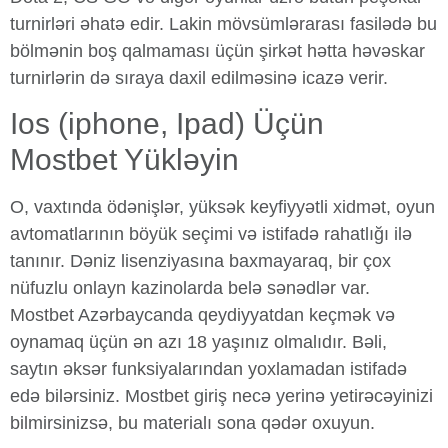
turnirləri əhatə edir. Lakin mövsümlərarası fasilədə bu
bölmənin boş qalmaması üçün şirkət hətta həvəskar
turnirlərin də sıraya daxil edilməsinə icazə verir.
Ios (iphone, Ipad) Üçün
Mostbet Yükləyin
O, vaxtında ödənişlər, yüksək keyfiyyətli xidmət, oyun
avtomatlarının böyük seçimi və istifadə rahatlığı ilə
tanınır. Dəniz lisenziyasına baxmayaraq, bir çox
nüfuzlu onlayn kazinolarda belə sənədlər var.
Mostbet Azərbaycanda qeydiyyatdan keçmək və
oynamaq üçün ən azı 18 yaşınız olmalıdır. Bəli,
saytın əksər funksiyalarından yoxlamadan istifadə
edə bilərsiniz. Mostbet giriş necə yerinə yetirəcəyinizi
bilmirsinizsə, bu materialı sona qədər oxuyun.