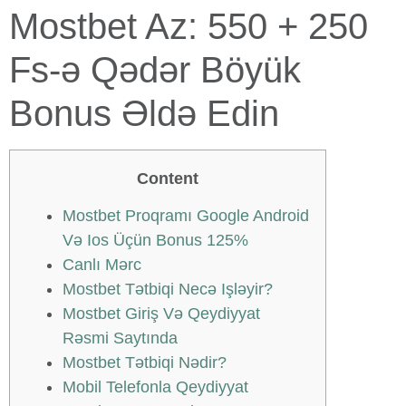
Mostbet Az: 550 + 250
Fs-ə Qədər Böyük
Bonus Əldə Edin
Content
Mostbet Proqramı Google Android
Və Ios Üçün Bonus 125%
Canlı Mərc
Mostbet Tətbiqi Necə Işləyir?
Mostbet Giriş Və Qeydiyyat
Rəsmi Saytında
Mostbet Tətbiqi Nədir?
Mobil Telefonla Qeydiyyat