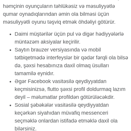
həmçinin oyunçuların təhlükəsiz və məsuliyyətlə
qumar oynadıqlarından əmin ola bilməsi üçün
məsuliyyətli oyunu təşviq etmək öhdəliyi götürür.
Daimi müştərilər üçün pul və digər hədiyyələrlə
müntəzəm aksiyalar keçirilir.
Saytın brauzer versiyasında və mobil
tətbiqetmədə interfeyslər bir qədər fərqli ola bilsə
də, şəxsi hesabınıza daxil olmaq üsulları
tamamilə eynidır.
Əgər Facebook vasitəsilə qeydiyyatdan
keçmisinizsə, flutto şəxsi profil doldurmaq lazım
deyil – məlumatlar profildən götürüləcəkdir.
Sosial şəbəkələr vasitəsilə qeydiyyatdan
keçərkən siyahıdan müvafiq messenceri
seçməklə onlardan istifadə etməklə daxil ola
bilərsiniz.