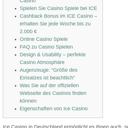
Casino
Spielen Sie Casino Spiele bei ICE
Cashback Bonus im ICE Casino –
erhalten Sie jede Woche bis zu
2.000 €
Online Casino Spiele
FAQ zu Casino Spielen
Design & Usability – perfekte
Casino Atmosphäre
Augenzeuge: “Größe des
Einsatzes ist beachtlich”
Was Sie auf der offiziellen
Webseite des Casinos finden
können
Eigenschaften von Ice Casino
Ice Casino in Deutschland ermöglicht es Ihnen auch, s