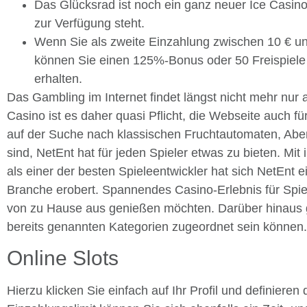
Das Glücksrad ist noch ein ganz neuer Ice Casino 
zur Verfügung steht.
Wenn Sie als zweite Einzahlung zwischen 10 € und
können Sie einen 125%-Bonus oder 50 Freispiele 
erhalten.
Das Gambling im Internet findet längst nicht mehr nur 
Casino ist es daher quasi Pflicht, die Webseite auch fü
auf der Suche nach klassischen Fruchtautomaten, Aben
sind, NetEnt hat für jeden Spieler etwas zu bieten. Mit
als einer der besten Spieleentwickler hat sich NetEnt 
Branche erobert. Spannendes Casino-Erlebnis für Spiel
von zu Hause aus genießen möchten. Darüber hinaus g
bereits genannten Kategorien zugeordnet sein können.
Online Slots
Hierzu klicken Sie einfach auf Ihr Profil und definier