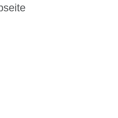
bseite