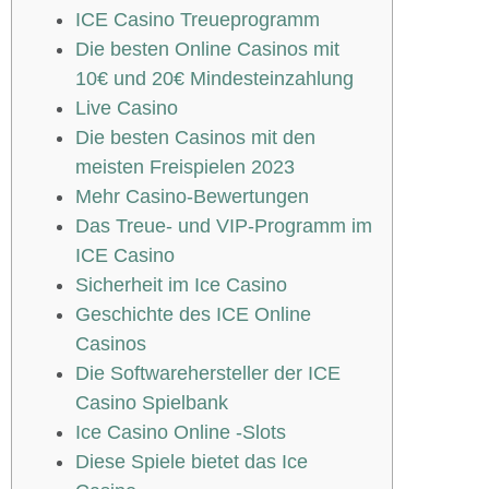
ICE Casino Treueprogramm
Die besten Online Casinos mit
10€ und 20€ Mindesteinzahlung
Live Casino
Die besten Casinos mit den
meisten Freispielen 2023
Mehr Casino-Bewertungen
Das Treue- und VIP-Programm im
ICE Casino
Sicherheit im Ice Casino
Geschichte des ICE Online
Casinos
Die Softwarehersteller der ICE
Casino Spielbank
Ice Casino Online -Slots
Diese Spiele bietet das Ice