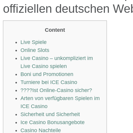
offiziellen deutschen We
Content
Live Spiele
Online Slots
Live Casino – unkompliziert im
Live Casino spielen
Boni und Promotionen
Turniere bei ICE Casino
????Ist Online-Casino sicher?
Arten von verfügbaren Spielen im
ICE Casino
Sicherheit und Sicherheit
Ice Casino Bonusangebote
Casino Nachteile