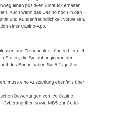
hweg einen positiven Eindruck erhalten
nnen. Auch wenn das Casino noch in den
sität und Kundenfreundlichkeit vorweisen.
lation einer Casino-App.
hlossen und Treuepunkte können hier nicht
 Stufen, die Sie abhängig von der
rift des Bonus haben Sie 5 Tage Zeit,
len, muss eine Auszahlung ebenfalls über
utschen Bewertungen von Ice Casino.
or Cyberangriffen sowie MD5 zur Code-