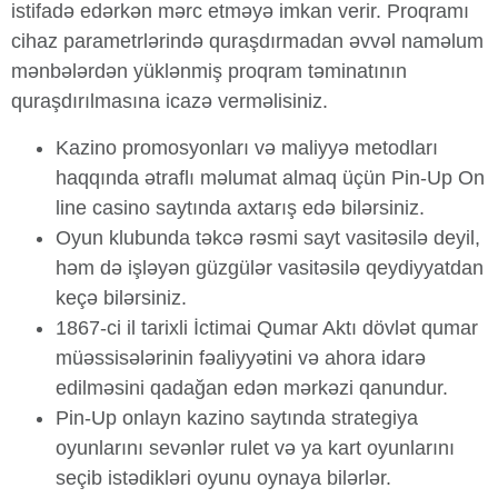
istifadə edərkən mərc etməyə imkan verir. Proqramı
cihaz parametrlərində quraşdırmadan əvvəl naməlum
mənbələrdən yüklənmiş proqram təminatının
quraşdırılmasına icazə verməlisiniz.
Kazino promosyonları və maliyyə metodları
haqqında ətraflı məlumat almaq üçün Pin-Up On
line casino saytında axtarış edə bilərsiniz.
Oyun klubunda təkcə rəsmi sayt vasitəsilə deyil,
həm də işləyən güzgülər vasitəsilə qeydiyyatdan
keçə bilərsiniz.
1867-ci il tarixli İctimai Qumar Aktı dövlət qumar
müəssisələrinin fəaliyyətini və ahora idarə
edilməsini qadağan edən mərkəzi qanundur.
Pin-Up onlayn kazino saytında strategiya
oyunlarını sevənlər rulet və ya kart oyunlarını
seçib istədikləri oyunu oynaya bilərlər.