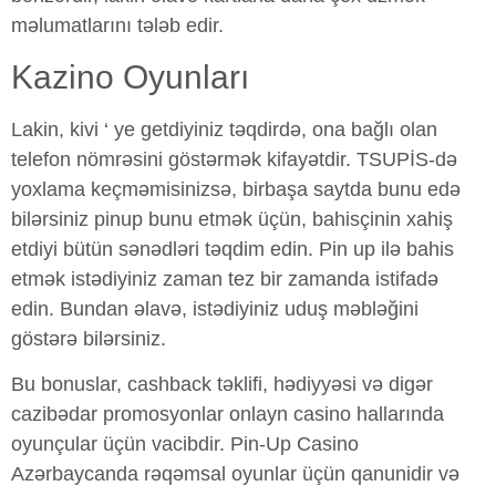
məlumatlarını tələb edir.
Kazino Oyunları
Lakin, kivi ‘ ye getdiyiniz təqdirdə, ona bağlı olan
telefon nömrəsini göstərmək kifayətdir. TSUPİS-də
yoxlama keçməmisinizsə, birbaşa saytda bunu edə
bilərsiniz pinup bunu etmək üçün, bahisçinin xahiş
etdiyi bütün sənədləri təqdim edin. Pin up ilə bahis
etmək istədiyiniz zaman tez bir zamanda istifadə
edin. Bundan əlavə, istədiyiniz uduş məbləğini
göstərə bilərsiniz.
Bu bonuslar, cashback təklifi, hədiyyəsi və digər
cazibədar promosyonlar onlayn casino hallarında
oyunçular üçün vacibdir. Pin-Up Casino
Azərbaycanda rəqəmsal oyunlar üçün qanunidir və