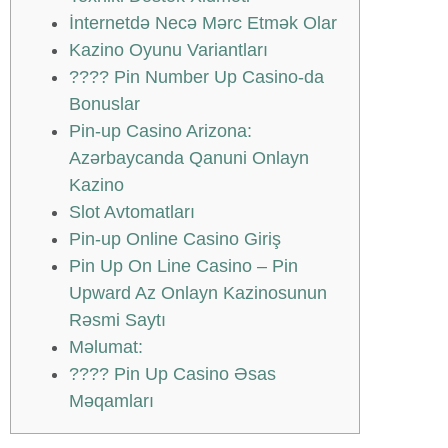
İnternetdə Necə Mərc Etmək Olar
Kazino Oyunu Variantları
???? Pin Number Up Casino-da
Bonuslar
Pin-up Casino Arizona:
Azərbaycanda Qanuni Onlayn
Kazino
Slot Avtomatları
Pin-up Online Casino Giriş
Pin Up On Line Casino – Pin
Upward Az Onlayn Kazinosunun
Rəsmi Saytı
Məlumat:
???? Pin Up Casino Əsas
Məqamları