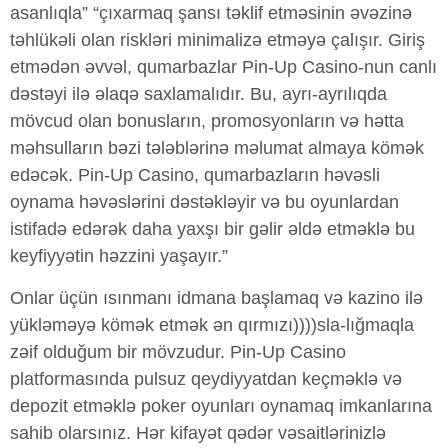
asanlıqla” “çıxarmaq şansı təklif etməsinin əvəzinə
təhlükəli olan riskləri minimalizə etməyə çalışır. Giriş
etmədən əvvəl, qumarbazlar Pin-Up Casino-nun canlı
dəstəyi ilə əlaqə saxlamalıdır. Bu, ayrı-ayrılıqda
mövcud olan bonusların, promosyonların və hətta
məhsulların bəzi tələblərinə məlumat almaya kömək
edəcək. Pin-Up Casino, qumarbazların həvəsli
oynama həvəslərini dəstəkləyir və bu oyunlardan
istifadə edərək daha yaxşı bir gəlir əldə etməklə bu
keyfiyyətin həzzini yaşayır.”
Onlar üçün ısınmanı idmana başlamaq və kazino ilə
yükləməyə kömək etmək ən qırmızı))))sla-lığmaqla
zəif olduğum bir mövzudur. Pin-Up Casino
platformasında pulsuz qeydiyyatdan keçməklə və
depozit etməklə poker oyunları oynamaq imkanlarına
sahib olarsınız. Hər kifayət qədər vəsaitlərinizlə