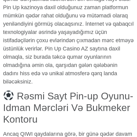
Pin Up kazinoya daxil olduğunuz zaman platformun
mümkün qədər rahat olduğunu və mütəmadi olaraq
yeniləndiyini görmüş olacaqsınız. İnternet və qabaqcıl
texnologiyalar əsrində yaşayadığımız üçün
istifadəçilərin çoxu evlərindən çıxmadan mərc etməyə
üstünlük verirlər. Pin Up Casino AZ saytına daxil
olmaqla, siz burada təkcə qumar oyunlarının
olmadığına əmin ola, qarşıdan gələn qələbənin
dadını hiss edə və unikal atmosferə qərq landa
biləcəksiniz.
Rəsmi Sayt Pin-up Oyunu-
Idman Mərcləri Və Bukmeker
Kontoru
Ancaq QIWI qaydalarına görə, bir günə qədər davam