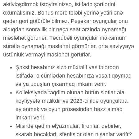
aktivləşdirmək istəyirsinizsə, istifadə şərtlərini
oxumalısınız. Bonus mərc tələbi yerinə yetirilənə
qədər geri götürülə bilməz. Peşəkar oyunçular onu
aldıqdan sonra ilk bir neçə saat ərzində oynamağı
məsləhət görürlər. Təcrübəli oyunçular maksimum
sürətlə oynamağı məsləhət görmürlər, orta səviyyəyə
üstünlük verməyi məsləhət görürlər.
Şəxsi hesabınız sizə müxtəlif vasitələrdən
istifadə, o cümlədən hesabınıza vəsait qoymaq
və ya uduşları çıxarmaq imkanı verir.
Kolleksiyada təqdim olunan bütün slotlar əla
keyfiyyətə malikdir və 2023-ci ildə oyunçulara
əylənmək və oyun prosesindən həzz almaq
imkanı verir.
Misirdə qədim əlyazmalar, fironlar, qəbirlər,
skarab böcəkləri, sfenkslər olan nişanlar varifr?