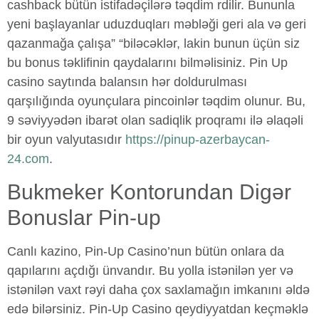
cashback bütün istifadəçilərə təqdim rdilir. Bununla
yeni başlayanlar uduzduqları məbləği geri ala və geri
qazanmağa çalışa” “biləcəklər, lakin bunun üçün siz
bu bonus təklifinin qaydalarını bilməlisiniz. Pin Up
casino saytında balansın hər doldurulması
qarşılığında oyunçulara pincoinlər təqdim olunur. Bu,
9 səviyyədən ibarət olan sadiqlik proqramı ilə əlaqəli
bir oyun valyutasıdır
https://pinup-azerbaycan-
24.com
.
Bukmeker Kontorundan Digər
Bonuslar Pin-up
Canlı kazino, Pin-Up Casino’nun bütün onlara da
qapılarını açdığı ünvandır. Bu yolla istənilən yer və
istənilən vaxt rəyi daha çox saxlamağın imkanını əldə
edə bilərsiniz. Pin-Up Casino qeydiyyatdan keçməklə