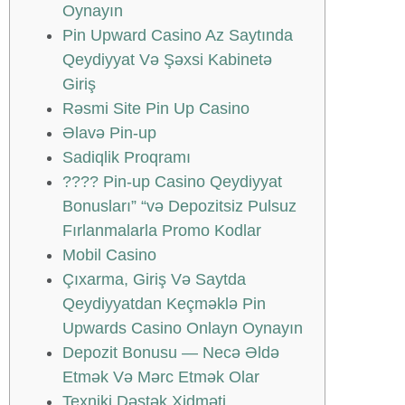
Oynayın
Pin Upward Casino Az Saytında
Qeydiyyat Və Şəxsi Kabinetə
Giriş
Rəsmi Site Pin Up Casino
Əlavə Pin-up
Sadiqlik Proqramı
???? Pin-up Casino Qeydiyyat
Bonusları” “və Depozitsiz Pulsuz
Fırlanmalarla Promo Kodlar
Mobil Casino
Çıxarma, Giriş Və Saytda
Qeydiyyatdan Keçməklə Pin
Upwards Casino Onlayn Oynayın
Depozit Bonusu — Necə Əldə
Etmək Və Mərc Etmək Olar
Texniki Dəstək Xidməti