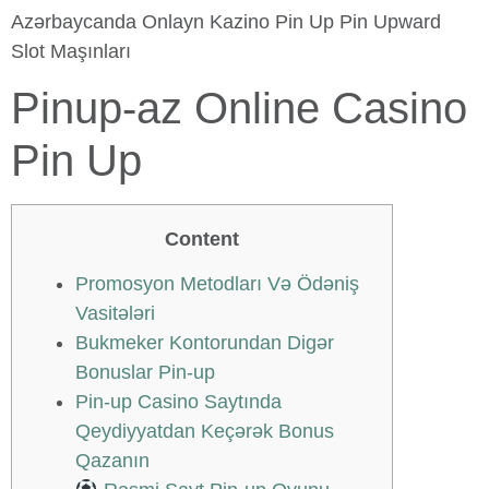
Azərbaycanda Onlayn Kazino Pin Up Pin Upward
Slot Maşınları
Pinup-az Online Casino
Pin Up
Content
Promosyon Metodları Və Ödəniş
Vasitələri
Bukmeker Kontorundan Digər
Bonuslar Pin-up
Pin-up Casino Saytında
Qeydiyyatdan Keçərək Bonus
Qazanın