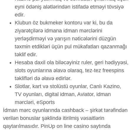
eyni ödəniş alətlərindən istifadə etməyi tövsiyə
edir.
Klubun öz bukmeker kontoru var ki, bu da
ziyarətçilərə idmana idman mərclərini
yerləşdirməyi və yarışın nəticələrini düzgün
təxmin etdikləri üçün pul mükafatları qazanmağı
təklif edir.
Hesaba daxil ola biləcəyiniz ruler, geri hədiyyəsi,
slots oyunlarına əlavə olaraq, tez-tez freespins
təklifləri də əlavə edirlər.
Slotlar, kart və stolüstü oyunlar, Canlı Kazino,
TV oyunları, digital idman, Aviator, idman
mərcləri, eSports
İdman mərc oyunlarında cashback – şirkət tərəfindən
verilən bonuslar şəklində itirilmiş vəsaitlərin
qaytarılmasıdır. PinUp on line casino saytında