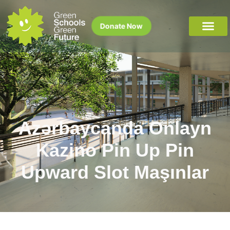
Donate Now
Azərbaycanda Onlayn
Kazino Pin Up Pin
Upward Slot Maşınlar