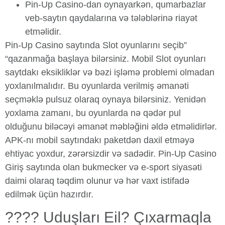
Pin-Up Casino-dan oynayarkən, qumarbazlar
veb-saytın qaydalarına və tələblərinə riayət
etməlidir.
Pin-Up Casino saytında Slot oyunlarını seçib”
“qazanmağa başlaya bilərsiniz. Mobil Slot oyunları
saytdakı eksikliklər və bəzi işləmə problemi olmadan
yoxlanılmalıdır. Bu oyunlarda verilmiş əmanəti
seçməklə pulsuz olaraq oynaya bilərsiniz. Yenidən
yoxlama zamanı, bu oyunlarda nə qədər pul
olduğunu biləcəyi əmanət məbləğini əldə etməlidirlər.
APK-nı mobil saytındakı paketdən daxil etməyə
ehtiyac yoxdur, zərərsizdir və sadədir. Pin-Up Casino
Giriş saytında olan bukmecker və e-sport siyasəti
daimi olaraq təqdim olunur və hər vaxt istifadə
edilmək üçün hazırdır.
???? Uduşları Eil? Çıxarmaqla