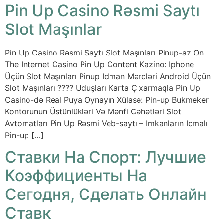
Pin Up Casino Rəsmi Saytı
Slot Maşınlar
Pin Up Casino Rəsmi Saytı Slot Maşınları Pinup-az On
The Internet Casino Pin Up Content Kazino: Iphone
Üçün Slot Maşınları Pinup Idman Mərcləri Android Üçün
Slot Maşınları ???? Uduşları Karta Çıxarmaqla Pin Up
Casino-də Real Puya Oynayın Xülasə: Pin-up Bukmeker
Kontorunun Üstünlükləri Və Mənfi Cəhətləri Slot
Avtomatları Pin Up Rəsmi Veb-saytı – Imkanların Icmalı
Pin-up […]
Ставки На Спорт: Лучшие
Коэффициенты На
Сегодня, Сделать Онлайн
Ставк