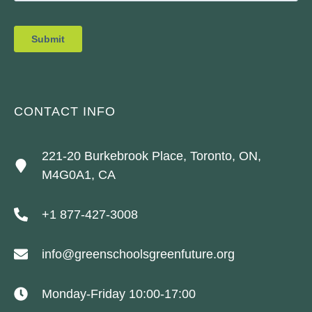
CONTACT INFO
221-20 Burkebrook Place, Toronto, ON,
M4G0A1, CA
+1 877-427-3008
info@greenschoolsgreenfuture.org
Monday-Friday 10:00-17:00