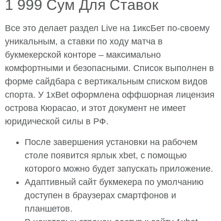
1 999 Сум Для Ставок
Все это делает раздел Live на 1иксБет по-своему
уникальным, а ставки по ходу матча в
букмекерской конторе – максимально
комфортными и безопасными. Список выполнен в
форме сайдбара с вертикальным списком видов
спорта. У 1xBet оформлена оффшорная лицензия
острова Кюрасао, и этот документ не имеет
юридической силы в РФ.
После завершения установки на рабочем
столе появится ярлык xbet, с помощью
которого можно будет запускать приложение.
Адаптивный сайт букмекера по умолчанию
доступен в браузерах смартфонов и
планшетов.