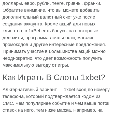
доллары, евро, рубли, тенге, гривны, франки.
Обратите внимание, что вы можете добавить
дополнительный валютный счет уже после
создания аккаунта. Кроме акций для новых
клиентов, в 1xBet есть бонусы на повторные
депозиты, программа лояльности, магазин
промокодов и другие интересные предложения.
Принимать участие в большинстве акций можно
неоднократно, что дает возможность получить
максимальную выгоду от игры.
Как Играть В Слоты 1xbet?
Альтернативный вариант — 1xbet вход по номеру
телефона, который подтверждается кодом из
СМС. Чем популярнее событие и чем выше поток
ставок на него, тем ниже маржа. Например, на