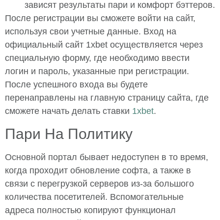
зависят результаты пари и комфорт бэттеров.
После регистрации вы сможете войти на сайт,
используя свои учетные данные. Вход на
официальный сайт 1xbet осуществляется через
специальную форму, где необходимо ввести
логин и пароль, указанные при регистрации.
После успешного входа вы будете
перенаправлены на главную страницу сайта, где
сможете начать делать ставки
1xbet
.
Пари На Политику
Основной портал бывает недоступен в то время,
когда проходит обновление софта, а также в
связи с перегрузкой серверов из-за большого
количества посетителей. Вспомогательные
адреса полностью копируют функционал