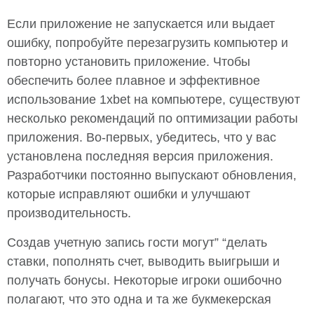
Если приложение не запускается или выдает
ошибку, попробуйте перезагрузить компьютер и
повторно установить приложение. Чтобы
обеспечить более плавное и эффективное
использование 1xbet на компьютере, существуют
несколько рекомендаций по оптимизации работы
приложения. Во-первых, убедитесь, что у вас
установлена последняя версия приложения.
Разработчики постоянно выпускают обновления,
которые исправляют ошибки и улучшают
производительность.
Создав учетную запись гости могут” “делать
ставки, пополнять счет, выводить выигрыши и
получать бонусы. Некоторые игроки ошибочно
полагают, что это одна и та же букмекерская