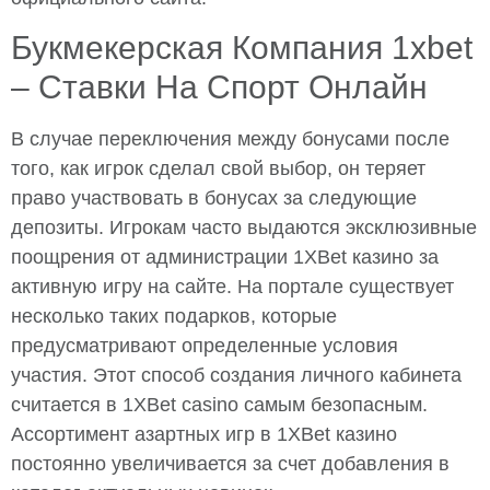
Букмекерская Компания 1xbet
– Ставки На Спорт Онлайн
В случае переключения между бонусами после
того, как игрок сделал свой выбор, он теряет
право участвовать в бонусах за следующие
депозиты. Игрокам часто выдаются эксклюзивные
поощрения от администрации 1XBet казино за
активную игру на сайте. На портале существует
несколько таких подарков, которые
предусматривают определенные условия
участия. Этот способ создания личного кабинета
считается в 1XBet casino самым безопасным.
Ассортимент азартных игр в 1XBet казино
постоянно увеличивается за счет добавления в