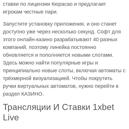
ставки по лицензии Кюрасао и предлагает
игрокам честные пари.
Запустите установку приложения, и оно станет
доступно уже через несколько секунд. Софт для
этого онлайн-казино разрабатывают 40 разных
компаний, поэтому линейка постоянно
обновляется и пополняется новыми слотами.
Здесь можно найти популярные игры и
принципиально новые слоты, включая автоматы с
трёхмерной визуализацией. Чтобы покрутить
ручки виртуальных автоматов, нужно перейти в
раздел КАЗИНО.
Трансляции И Ставки 1xbet
Live