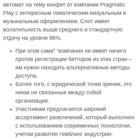
автомат на тему конфет от компании Pragmatic
Play с интересным тематическим визуальным и
музыкальным оформлением. Слот имеет
волатильность выше среднего и стандартную
отдачу на уровне 96%.
При этом сама” “компания не имеет ничего
против регистрации бетторов из этих стран –
им нужно находить альтернативные методы
доступа.
Более того, с юридической точки зрения, это
никак не связанные между собой
организации.
Участникам предлагается широкий
ассортимент развлечений, который выполнен
с использованием современных технологии,
учетом развития гемблинг индустрии.