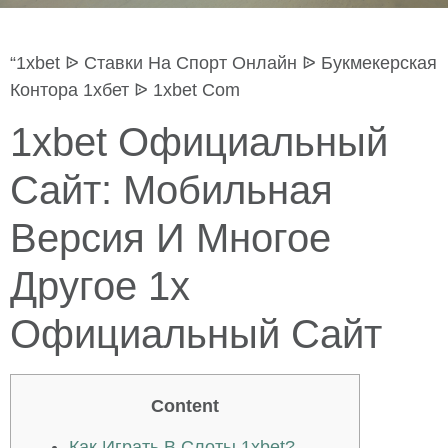
“1xbet ᐉ Ставки На Спорт Онлайн ᐉ Букмекерская
Контора 1хбет ᐉ 1xbet Com
1xbet Официальный
Сайт: Мобильная
Версия И Многое
Другое 1х
Официальный Сайт
Content
Как Играть В Слоты 1xbet?