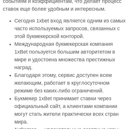
событиям и коэффициентам, что делает процесс
ставок еще более удобным и интересным.
Сегодня 1xbet вход является одним из самых
часто используемых запросов, связанных с
этой букмекерской конторой.
Международная букмекерская компания
1xBet пользуется большим авторитетом в
мире и удостоена множества престижных
наград.
Благодаря этому, сервис доступен всем
желающим, работает в круглосуточном
режиме без каких-либо ограничений.
Букмекер 1xBet принимает ставки через
официальный сайт, а клиентами компании
могут стать жители практически всех стран
мира.